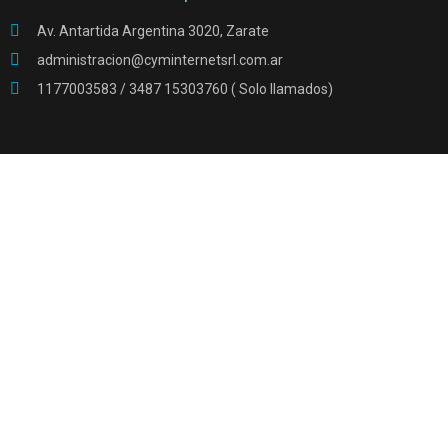
Av. Antartida Argentina 3020, Zarate
administracion@cyminternetsrl.com.ar
1177003583 / 3487 15303760 ( Solo llamados)